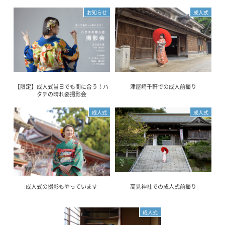
お知らせ
成人式
【限定】成人式当日でも間に合う！ハ
津屋崎千軒での成人前撮り
タチの晴れ姿撮影会
成人式
成人式
成人式の撮影もやっています
高見神社での成人式前撮り
成人式