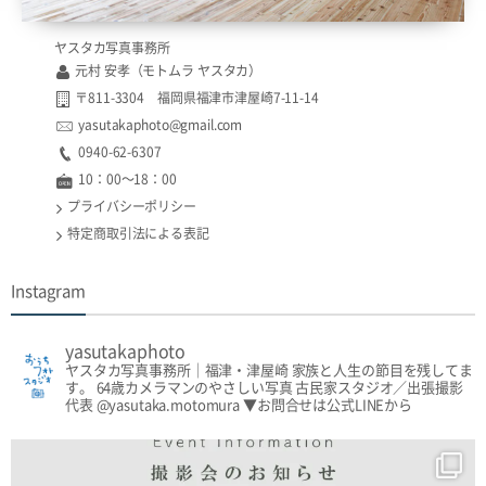
ヤスタカ写真事務所
元村 安孝（モトムラ ヤスタカ）
〒811-3304 福岡県福津市津屋崎7-11-14
yasutakaphoto@gmail.com
0940-62-6307​​
10：00〜18：00
プライバシーポリシー
特定商取引法による表記
Instagram
yasutakaphoto
ヤスタカ写真事務所｜福津・津屋崎
家族と人生の節目を残してま
す。
64歳カメラマンのやさしい写真
古民家スタジオ／出張撮影
代表 @yasutaka.motomura
▼お問合せは公式LINEから