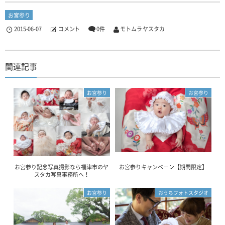
お宮参り
2015-06-07
コメント
0件
モトムラ ヤスタカ
関連記事
お宮参り
お宮参り
お宮参り記念写真撮影なら福津市のヤ
お宮参りキャンペーン【期間限定】
スタカ写真事務所へ！
お宮参り
おうちフォトスタジオ